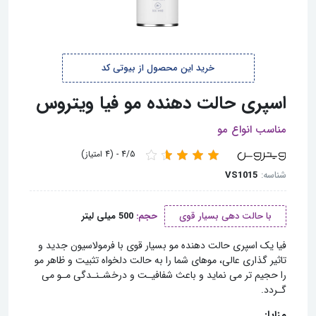
خرید این محصول از بیوتی کد
اسپری حالت دهنده مو فیا ویتروس
مناسب انواع مو
4/5 - (4 امتیاز)
شناسه:
VS1015
با حالت دهی بسیار قوی
حجم:
500 میلی لیتر
ﻓﯿﺎ ﯾﮏ اﺳﭙﺮی ﺣﺎﻟﺖ دﻫﻨﺪه ﻣﻮ ﺑﺴﯿﺎر ﻗﻮی ﺑﺎ ﻓﺮﻣﻮﻻﺳﯿﻮن ﺟﺪﯾﺪ و
ﺗﺎﺛﯿﺮ ﮔﺬاری ﻋﺎﻟﯽ، ﻣﻮﻫﺎی ﺷﻤﺎ را ﺑﻪ ﺣﺎﻟﺖ دﻟﺨﻮاه ﺗﺜﺒﯿﺖ و ﻇﺎﻫﺮ ﻣﻮ
را ﺣﺠﯿﻢ ﺗﺮ ﻣﯽ ﻧﻤﺎﯾﺪ و ﺑﺎﻋﺚ ﺷﻔﺎﻓﯿـﺖ و درﺧﺸـﻨـﺪﮔﯽ ﻣـﻮ ﻣﯽ
ﮔـﺮدد.
مزایا: