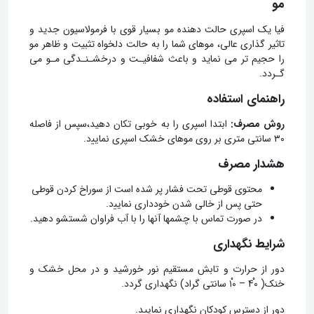
مو
ﻓﯿﺎ ﯾﮏ اﺳﭙﺮی ﺣﺎﻟﺖ دﻫﻨﺪه ﻣﻮ ﺑﺴﯿﺎر ﻗﻮی ﺑﺎ ﻓﺮﻣﻮﻻﺳﯿﻮن ﺟﺪﯾﺪ و
ﺗﺎﺛﯿﺮ ﮔﺬاری ﻋﺎﻟﯽ، ﻣﻮﻫﺎی ﺷﻤﺎ را ﺑﻪ ﺣﺎﻟﺖ دﻟﺨﻮاه ﺗﺜﺒﯿﺖ و ﻇﺎﻫﺮ ﻣﻮ
را ﺣﺠﯿﻢ ﺗﺮ ﻣﯽ ﻧﻤﺎﯾﺪ و ﺑﺎﻋﺚ ﺷﻔﺎﻓﯿـﺖ و درﺧﺸـﻨـﺪﮔﯽ ﻣـﻮ ﻣﯽ
ﮔـﺮدد.
راهنمای استفاده
روش مصرف:
ابتدا اسپری را به خوبی تکان دهید،سپس از فاصله
۳۰ سانتی متری بر روی موهای خشک اسپری نماﯾﯿد.
هشدار مصرف
محتوی قوطی تحت فشار پر شده است از سوراخ کردن قوطی
حتی پس از خالی شدن خودداری نماﯾﯿد.
در صورت تماس با چشمها آنها را با آب فراوان شستشو دهید.
شرایط نگهداری
دور از حرارت و تابش مستقیم نور خورشید و در محل خشک و
خنک( 4۰ْ – ۱۰ْ سانتی گراد) نگهداری گردد.
دور از دسترس کودکان نگهداری نمایید.